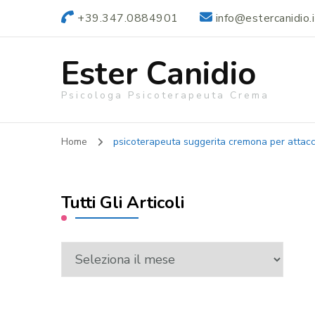
+39.347.0884901
info@estercanidio.i
Ester Canidio
Psicologa Psicoterapeuta Crema
Home
psicoterapeuta suggerita cremona per attacc
Tutti Gli Articoli
Tutti
Gli
Articoli