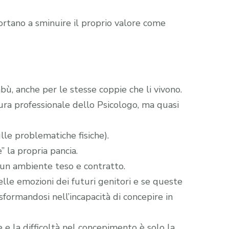
portano a sminuire il proprio valore come
bù, anche per le stesse coppie che li vivono.
ra professionale dello Psicologo, ma quasi
lle problematiche fisiche).
” la propria pancia.
rà un ambiente teso e contratto.
lle emozioni dei futuri genitori e se queste
formandosi nell’incapacità di concepire in
e e la difficoltà nel concepimento è solo la