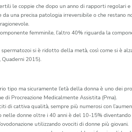
fertili le coppie che dopo un anno di rapporti regolari e
te da una precisa patologia irreversibile o che restano n
ragionevole.
la componente femminile, l’altro 40% riguarda la comp
i spermatozoi si è ridotto della metà, così come si è al
e, Quaderni 2015).
vario tipo ma sicuramente l’età della donna è uno dei pr
he di Procreazione Medicalmente Assistita (Pma).
citi di cattiva qualità, sempre più numerosi con l’aumen
o nelle donne oltre i 40 anni è del 10-15% diventando 
l’ovodonazione utilizzando ovociti di donne più giovani.