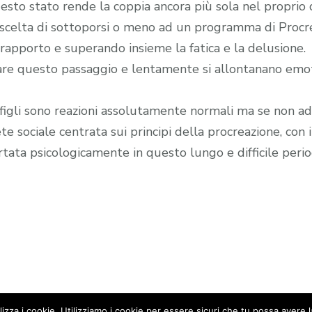
uesto stato rende la coppia ancora più sola nel proprio 
te scelta di sottoporsi o meno ad un programma di Procr
 rapporto e superando insieme la fatica e la delusione.
are questo passaggio e lentamente si allontanano emoti
n figli sono reazioni assolutamente normali ma se non 
te sociale centrata sui principi della procreazione, con 
tata psicologicamente in questo lungo e difficile period
izza i cookie. Utilizziamo i cookie per essere sicuri che tu possa avere l