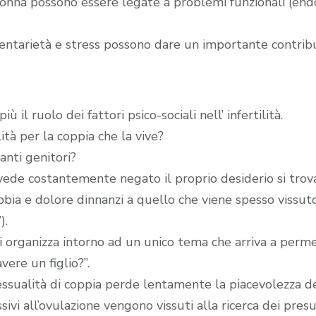
la donna possono essere legate a problemi funzionali (end
entarietà e stress possono dare un importante contributo
il ruolo dei fattori psico-sociali nell’ infertilità.
tà per la coppia che la vive?
anti genitori?
vede costantemente negato il proprio desiderio si trova
bbia e dolore dinnanzi a quello che viene spesso vissu
).
 si organizza intorno ad un unico tema che arriva a per
ere un figlio?”.
a sessualità di coppia perde lentamente la piacevolezza d
ssivi all’ovulazione vengono vissuti alla ricerca dei pr