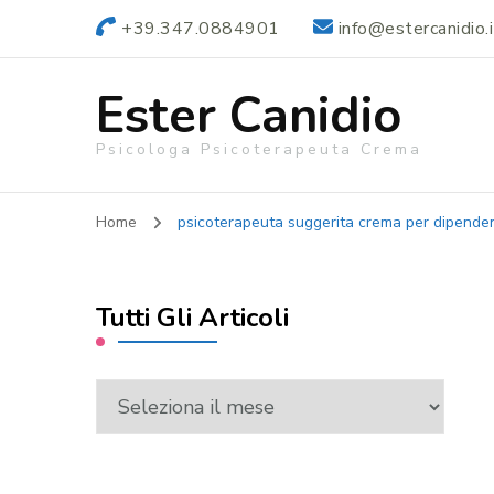
+39.347.0884901
info@estercanidio.i
Ester Canidio
Psicologa Psicoterapeuta Crema
Home
psicoterapeuta suggerita crema per dipende
Tutti Gli Articoli
Tutti
Gli
Articoli