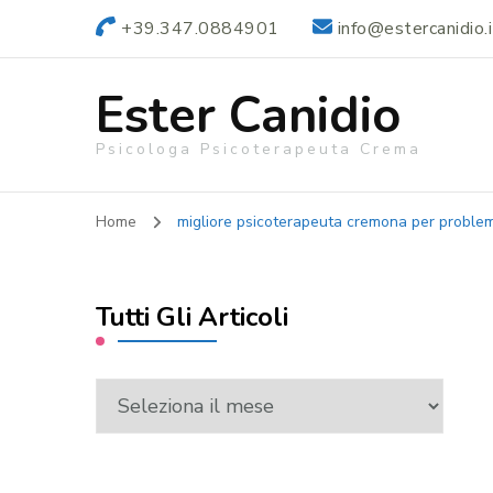
+39.347.0884901
info@estercanidio.i
Ester Canidio
Psicologa Psicoterapeuta Crema
Home
migliore psicoterapeuta cremona per problemi
Tutti Gli Articoli
Tutti
Gli
Articoli