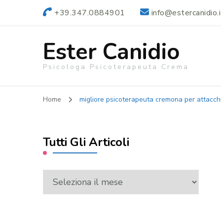
+39.347.0884901
info@estercanidio.i
Ester Canidio
Psicologa Psicoterapeuta Crema
Home
migliore psicoterapeuta cremona per attacchi
Tutti Gli Articoli
Tutti
Gli
Articoli