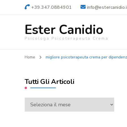
+39.347.0884901
info@estercanidio.i
Ester Canidio
Psicologa Psicoterapeuta Crema
Home
migliore psicoterapeuta crema per dipenden
Tutti Gli Articoli
Tutti
Gli
Articoli