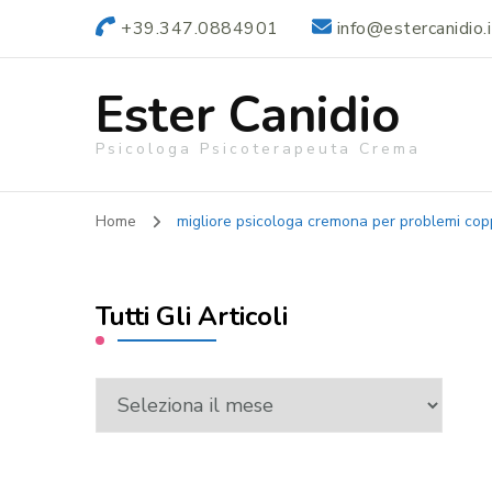
+39.347.0884901
info@estercanidio.i
Ester Canidio
Psicologa Psicoterapeuta Crema
Home
migliore psicologa cremona per problemi cop
Tutti Gli Articoli
Tutti
Gli
Articoli